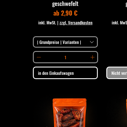
geschwefelt
Sale-Preis
ab
2,90 €
inkl. MwSt.
|
zzgl. Versandkosten
inkl. MwS
| Grundpreise | Varianten |
in den Einkaufswagen
Nicht ver