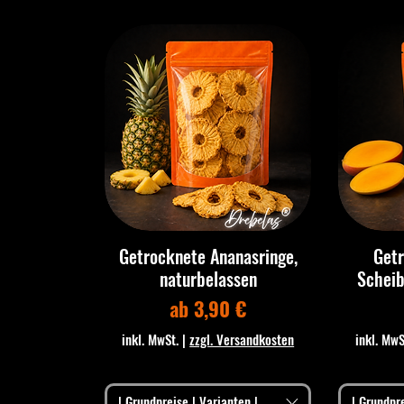
Getrocknete Ananasringe,
Get
naturbelassen
Scheib
Sale-Preis
ab
3,90 €
inkl. MwSt.
|
zzgl. Versandkosten
inkl. MwS
| Grundpreise | Varianten |
| Grundpre