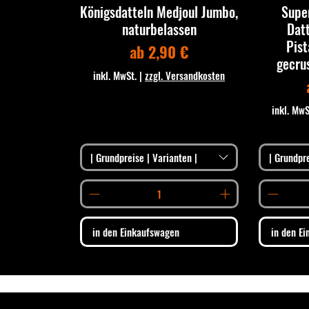
Königsdatteln Medjoul Jumbo,
Supe
naturbelassen
Datt
Pis
Sale-Preis
ab
2,90 €
gecru
inkl. MwSt.
|
zzgl. Versandkosten
inkl. MwS
| Grundpreise | Varianten |
| Grundpre
in den Einkaufswagen
in den E