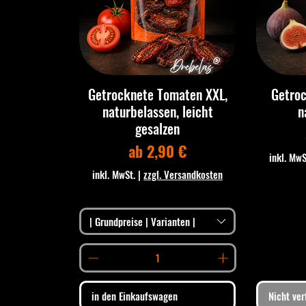
Getrocknete Tomaten XXL,
Getroc
naturbelassen, leicht
n
gesalzen
Sale-Preis
ab
2,90 €
inkl. MwS
inkl. MwSt.
|
zzgl. Versandkosten
| Grundpreise | Varianten |
in den Einkaufswagen
Nicht ver