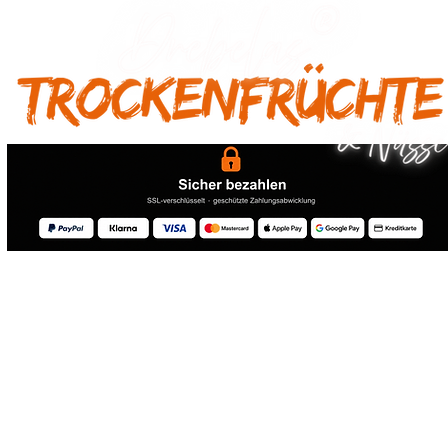
® 2026 Drebelas Trockenfrüchte Handel - Alle Rechte vorbehalten