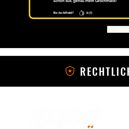
Schön süß, genau mein Geschmack!
War das hilfreich?
Ja (1)
Zurüc
RECHTLIC