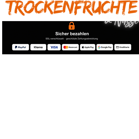
® 2026 Drebelas Trockenfrüchte Handel - Alle Rechte vorbehalten