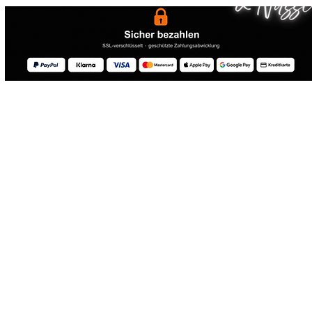
® 2026 Drebelas Trockenfrüchte Handel - Alle Rechte vorbehalten