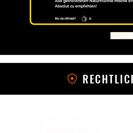
Alle getrockneten Naturfrüchte mische ic
Absolut zu empfehlen!
War das hilfreich?
Ja
Zurüc
RECHTLIC