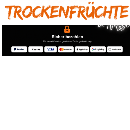
® 2026 Drebelas Trockenfrüchte Handel - Alle Rechte vorbehalten