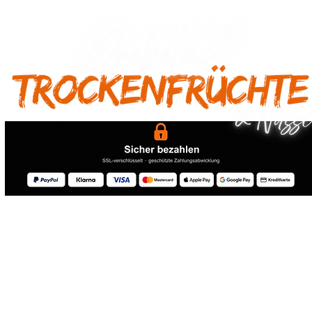
® 2026 Drebelas Trockenfrüchte Handel - Alle Rechte vorbehalten