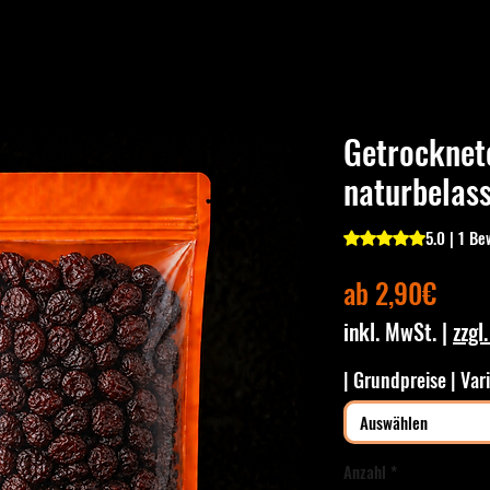
Getrocknete
naturbelass
5.0 | 1 B
Das Rating beträgt
Sale-
ab
2,90€
Preis
inkl. MwSt.
|
zzgl
| Grundpreise | Var
Auswählen
Anzahl
*