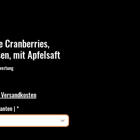
 Cranberries,
en, mit Apfelsaft
ewertung
 5.0 von fünf Sternen, basierend auf 1 Bewertung.
. Versandkosten
ianten |
*