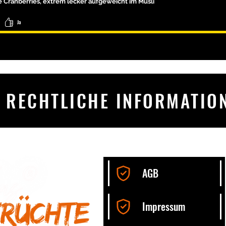
re Cranberries, extrem lecker aufgeweicht im Müsli
Ideal für Müsli, 
Ja
RECHTLICHE INFORMATIO
AGB
Impressum