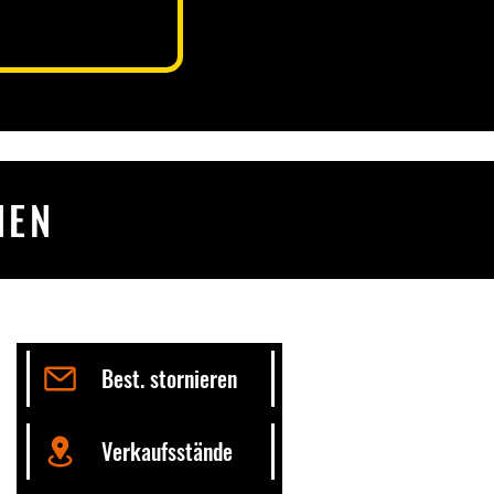
Backen, Salate oder als Snack
NEN
Best. stornieren
Verkaufsstände