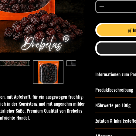
🛒 I
Informationen zum Pr
Produktbeschreibung
en, mit Apfelsaft, für ein ausgewogen fruchtig-
ich in der Konsistenz und mit angenehm milder
Unsere getrockneten 
Nährwerte pro 100g
sind eine köstliche 
türlicher Süße. Premium Qualität von Drebelas
Backzutaten. Diese l
nfrüchte Handel.
Brennwert in (kJ)
Zutaten & Inhaltsstoff
ausgewählt und scho
natürliche Süße und 
Brennwert in (kcal)
Cranberries, geschni
Allergene