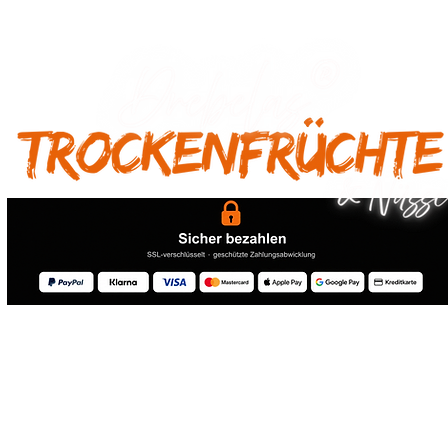
® 2026 Drebelas Trockenfrüchte Handel - Alle Rechte vorbehalten