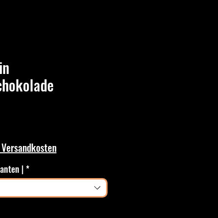
in
schokolade
. Versandkosten
ianten |
*