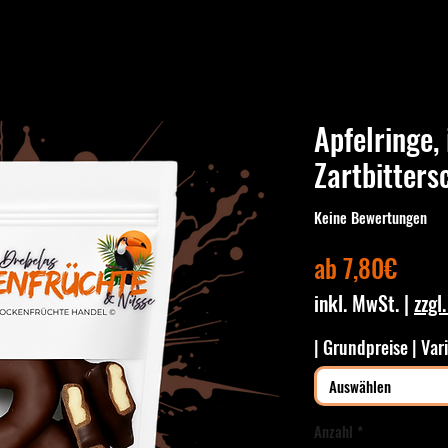
Apfelringe, 
Zartbitter
Keine Bewertungen
Sale-
ab
7,80€
Preis
inkl. MwSt.
|
zzgl
| Grundpreise | Var
Auswählen
Anzahl
*