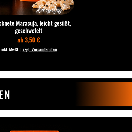
cknete Maracuja, leicht gesüßt,
geschwefelt
Sale-Preis
ab
3,50 €
inkl. MwSt.
|
zzgl. Versandkosten
EN