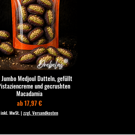
 Jumbo Medjoul Datteln, gefüllt
Pistaziencreme und gecrushten
Macadamia
Sale-Preis
ab
17,97 €
inkl. MwSt.
|
zzgl. Versandkosten