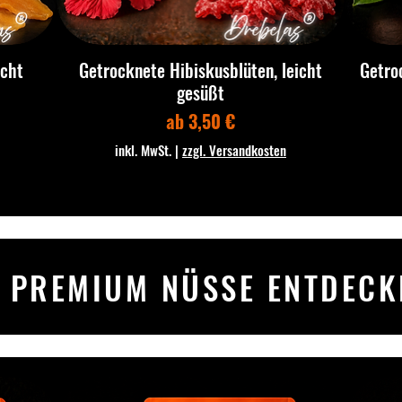
icht
Getrocknete Hibiskusblüten, leicht
Getro
gesüßt
Sale-Preis
ab
3,50 €
inkl. MwSt.
|
zzgl. Versandkosten
PREMIUM NÜSSE ENTDECK