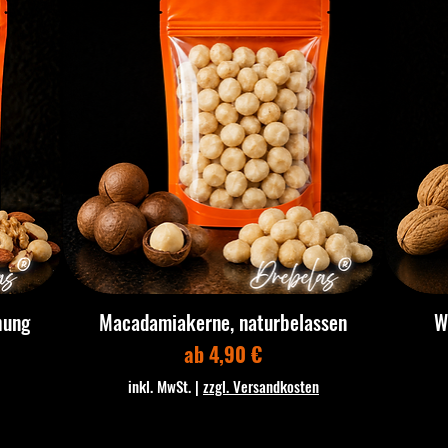
hung
Macadamiakerne, naturbelassen
W
Sale-Preis
ab
4,90 €
inkl. MwSt.
|
zzgl. Versandkosten