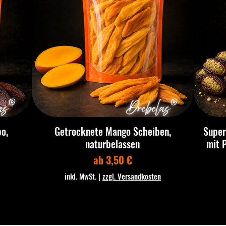
o,
Getrocknete Mango Scheiben,
Super
naturbelassen
mit 
Sale-Preis
ab
3,50 €
inkl. MwSt.
|
zzgl. Versandkosten